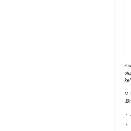
Ach
sit
kei
Mit
„Br