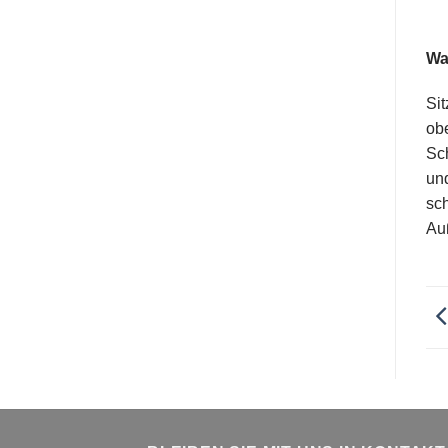
Wa
Sit
obe
Sch
un
sc
Au