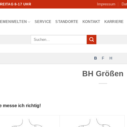
Impressum
Da
FREITAG 8-17 UHR
HEMENWELTEN
SERVICE
STANDORTE
KONTAKT
KARRIERE
Suchen
nach:
B
F
H
BH Größen
e messe ich richtig!