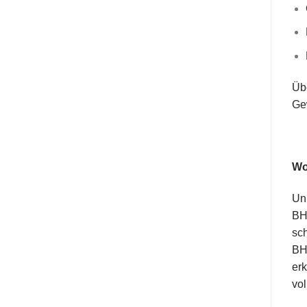
Übe
Ge
Wo
Unb
BHs
sch
BH 
er
vol