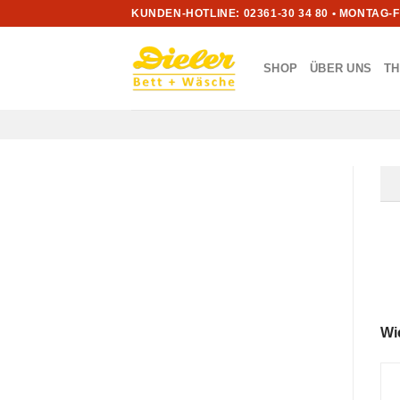
Zum
KUNDEN-HOTLINE: 02361-30 34 80 • MONTAG-
Inhalt
springen
SHOP
ÜBER UNS
T
Wi