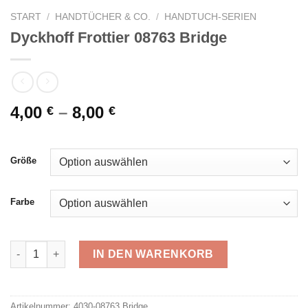
START
/
HANDTÜCHER & CO.
/
HANDTUCH-SERIEN
Dyckhoff Frottier 08763 Bridge
4,00
–
8,00
€
€
Größe
Farbe
Dyckhoff Frottier 08763 Bridge Menge
IN DEN WARENKORB
Alternative:
Artikelnummer:
4030-08763 Bridge