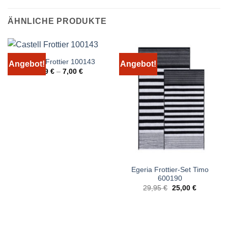
ÄHNLICHE PRODUKTE
Castell Frottier 100143
Angebot!
Angebot!
0,79
€
–
7,00
€
Egeria Frottier-Set Timo
600190
Ursprünglicher
Aktueller
29,95
€
25,00
€
Preis
Preis
war:
ist:
29,95 €
25,00 €.