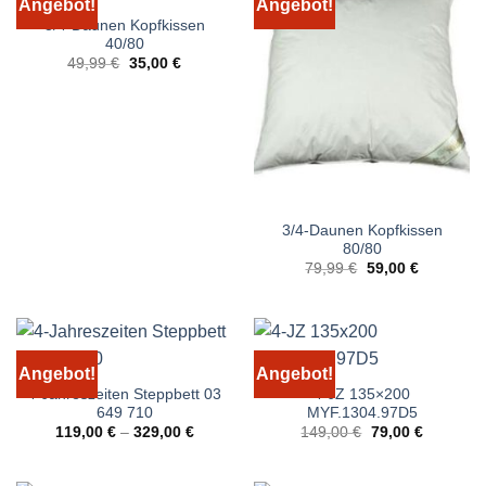
Angebot!
Angebot!
3/4-Daunen Kopfkissen
40/80
Ursprünglicher
Aktueller
49,99
€
35,00
€
Preis
Preis
war:
ist:
49,99 €
35,00 €.
3/4-Daunen Kopfkissen
80/80
Ursprünglicher
Aktueller
79,99
€
59,00
€
Preis
Preis
war:
ist:
79,99 €
59,00 €.
Angebot!
Angebot!
4-Jahreszeiten Steppbett 03
4-JZ 135×200
649 710
MYF.1304.97D5
Ursprünglicher
Aktueller
119,00
€
–
329,00
€
149,00
€
79,00
€
Preis
Preis
war:
ist:
149,00 €
79,00 €.