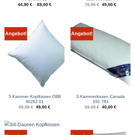
Ursprünglicher
Aktueller
44,90
€
–
69,00
€
79,99
€
49,00
€
Preis
Preis
war:
ist:
79,99 €
49,00 €.
Angebot!
Angebot!
3-Kammer-Kopfkissen OBB
3-Kammerkissen Canada
90282.01
591 783
Ursprünglicher
Aktueller
Ursprünglicher
Aktueller
89,99
€
49,00
€
69,99
€
40,00
€
Preis
Preis
Preis
Preis
war:
ist:
war:
ist:
89,99 €
49,00 €.
69,99 €
40,00 €.