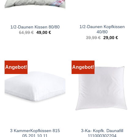
1/2-Daunen Kopfkissen
1/2-Daunen Kissen 80/80
40/80
Ursprünglicher
Aktueller
64,99
€
49,00
€
Preis
Preis
Ursprünglicher
Aktueller
39,99
€
29,00
€
war:
ist:
Preis
Preis
64,99 €
49,00 €.
war:
ist:
39,99 €
29,00 €.
Angebot!
Angebot!
3 KammerKopfkissen 815
3-Ka- Kopfk. Daunafill
05 201 10 11
111000302204