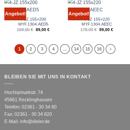
Angebot!
Angebot!
4-JZ 155×200
4-JZ 155×220
MYF.1304.AED5
MYF.1304.AEEC
Ursprünglicher
Aktueller
Ursprünglicher
Aktueller
169,00
€
89,00
€
179,00
€
99,00
€
Preis
Preis
Preis
Preis
war:
ist:
war:
ist:
169,00 €
89,00 €.
179,00 €
99,00 €.
1
2
3
4
…
14
15
16
BLEIBEN SIE MIT UNS IN KONTAKT
Hochlarmarkstr. 74
45661 Recklinghausen
Telefon: 02361 - 30 34 80
Fax: 02361 - 30 34 820
E-Mail:
info@dieler.de