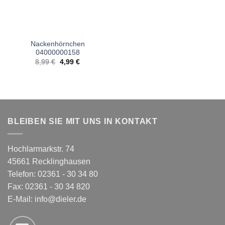
Nackenhörnchen
04000000158
Ursprünglicher
Aktueller
8,99
€
4,99
€
Preis
Preis
war:
ist:
8,99 €
4,99 €.
BLEIBEN SIE MIT UNS IN KONTAKT
Hochlarmarkstr. 74
45661 Recklinghausen
Telefon: 02361 - 30 34 80
Fax: 02361 - 30 34 820
E-Mail:
info@dieler.de