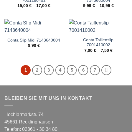
7001280492
7143660004
15,00
€
–
17,00
€
9,99
€
–
10,99
€
Conta Taillenslip
Conta Slip Midi 7143640004
7001410002
9,99
€
7,00
€
–
7,50
€
1
2
3
4
5
6
7
BLEIBEN SIE MIT UNS IN KONTAKT
Hochlarmarkstr. 74
45661 Recklinghausen
Telefon: 02361 - 30 34 80