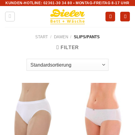
KUNDEN-HOTLINE: 02361-30 34 80 • MONTAG-FREITAG 8-17 UHR
Zum
Inhalt
springen
START
/
DAMEN
/
SLIPS/PANTS
FILTER