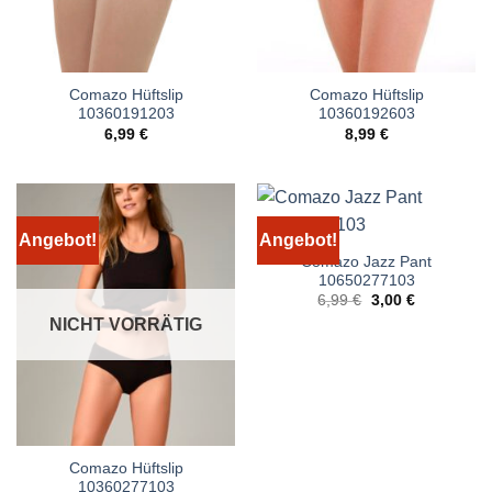
Comazo Hüftslip
Comazo Hüftslip
10360191203
10360192603
6,99
€
8,99
€
Angebot!
Angebot!
Comazo Jazz Pant
10650277103
Ursprünglicher
Aktueller
6,99
€
3,00
€
Preis
Preis
NICHT VORRÄTIG
war:
ist:
6,99 €
3,00 €.
Comazo Hüftslip
10360277103