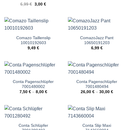
Ursprünglicher
Aktueller
6,99
€
3,00
€
Preis
Preis
war:
ist:
6,99 €
3,00 €.
Comazo Taillenslip
ComazoJazz Pant
10010192603
10650191203
9,49
€
6,99
€
Conta Pagenschlüpfer
Conta Pagenschlüpfer
7001480002
7001480494
7,50
€
–
8,00
€
26,00
€
–
30,00
€
Conta Schlüpfer
Conta Slip Maxi