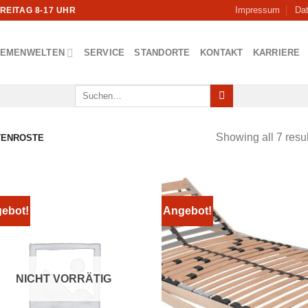
Impressum
Da
FREITAG 8-17 UHR
HEMENWELTEN
SERVICE
STANDORTE
KONTAKT
KARRIERE
Suchen
nach:
Showing all 7 resul
TENROSTE
ebot!
Angebot!
NICHT VORRÄTIG