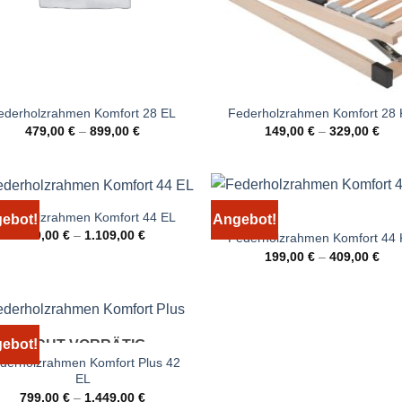
ederholzrahmen Komfort 28 EL
Federholzrahmen Komfort 28
479,00
€
–
899,00
€
149,00
€
–
329,00
€
ederholzrahmen Komfort 44 EL
ebot!
Angebot!
639,00
€
–
1.109,00
€
Federholzrahmen Komfort 44
199,00
€
–
409,00
€
ebot!
NICHT VORRÄTIG
derholzrahmen Komfort Plus 42
EL
799,00
€
–
1.449,00
€