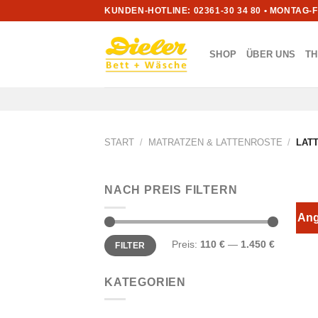
Zum
KUNDEN-HOTLINE: 02361-30 34 80 • MONTAG-
Inhalt
springen
SHOP
ÜBER UNS
T
START
/
MATRATZEN & LATTENROSTE
/
LAT
NACH PREIS FILTERN
Ang
Min.
Max.
Preis:
110 €
—
1.450 €
FILTER
Preis
Preis
KATEGORIEN