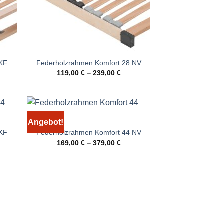
 KF
Federholzrahmen Komfort 28 NV
119,00
€
–
239,00
€
Angebot!
 KF
Federholzrahmen Komfort 44 NV
169,00
€
–
379,00
€