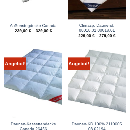
Climasp. Daunend.
Außenstegdecke Canada
88018.01 88019.01
239,00
€
–
329,00
€
229,00
€
–
279,00
€
Angebot!
Angebot!
Daunen-Kassettendecke
Daunen-KD 100% 2110005
Canada 26456
08 02194