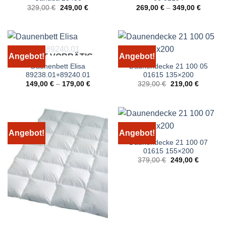
Ursprünglicher
Aktueller
329,00
€
249,00
€
269,00
€
–
349,00
€
Preis
Preis
war:
ist:
329,00 €
249,00 €.
Angebot!
Angebot!
NICHT VORRÄTIG
Daunenbett Elisa
Daunendecke 21 100 05
89238.01+89240.01
01615 135×200
Ursprünglicher
Aktueller
149,00
€
–
179,00
€
329,00
€
219,00
€
Preis
Preis
war:
ist:
329,00 €
219,00 €
Angebot!
Angebot!
Daunendecke 21 100 07
01615 155×200
Ursprünglicher
Aktueller
379,00
€
249,00
€
Preis
Preis
war:
ist:
379,00 €
249,00 €