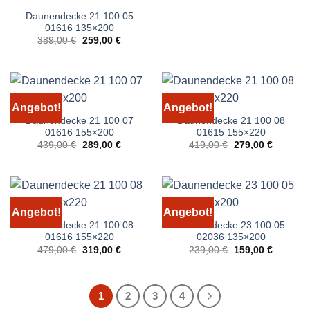
Daunendecke 21 100 05
01616 135×200
Ursprünglicher
Aktueller
389,00
€
259,00
€
Preis
Preis
war:
ist:
389,00 €
259,00 €.
Angebot!
Angebot!
Daunendecke 21 100 07
Daunendecke 21 100 08
01616 155×200
01615 155×220
Ursprünglicher
Aktueller
Ursprünglicher
Aktueller
439,00
€
289,00
€
419,00
€
279,00
€
Preis
Preis
Preis
Preis
war:
ist:
war:
ist:
439,00 €
289,00 €.
419,00 €
279,00 €
Angebot!
Angebot!
Daunendecke 21 100 08
Daunendecke 23 100 05
01616 155×220
02036 135×200
Ursprünglicher
Aktueller
Ursprünglicher
Aktueller
479,00
€
319,00
€
239,00
€
159,00
€
Preis
Preis
Preis
Preis
war:
ist:
war:
ist:
479,00 €
319,00 €.
239,00 €
159,00 €
1
2
3
4