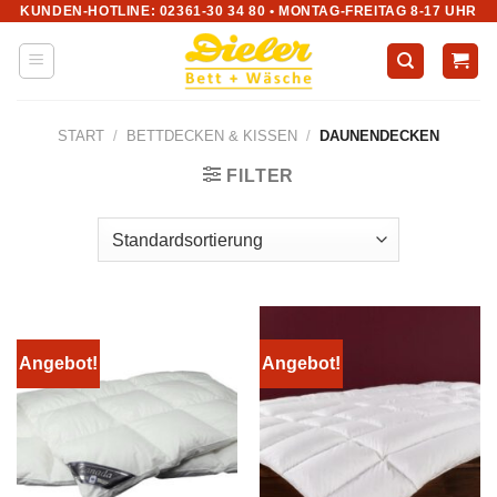
KUNDEN-HOTLINE: 02361-30 34 80 • MONTAG-FREITAG 8-17 UHR
Zum
Inhalt
springen
START
/
BETTDECKEN & KISSEN
/
DAUNENDECKEN
FILTER
Angebot!
Angebot!