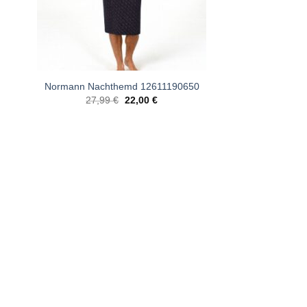
Normann Nachthemd 12611190650
Ursprünglicher
Aktueller
27,99
€
22,00
€
Preis
Preis
war:
ist:
27,99 €
22,00 €.