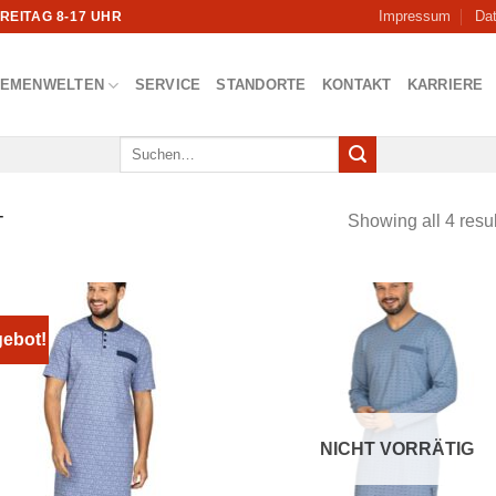
Impressum
Da
FREITAG 8-17 UHR
HEMENWELTEN
SERVICE
STANDORTE
KONTAKT
KARRIERE
Suchen
nach:
Showing all 4 resul
T
ebot!
NICHT VORRÄTIG