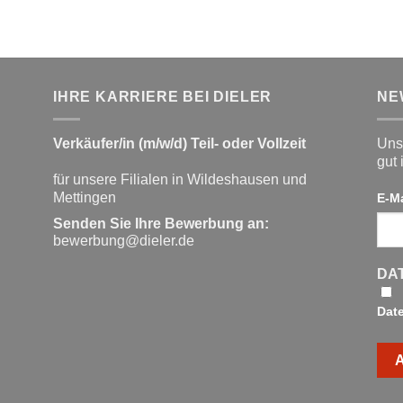
IHRE KARRIERE BEI DIELER
NE
Verkäufer/in (m/w/d) Teil- oder Vollzeit
Unse
gut 
für unsere Filialen in Wildeshausen und
Mettingen
E-M
Senden Sie Ihre Bewerbung an:
bewerbung@dieler.de
DA
Dat