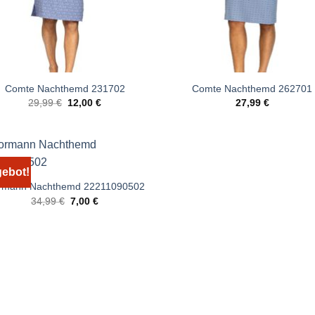
Comte Nachthemd 231702
Comte Nachthemd 262701
Ursprünglicher
Aktueller
29,99
€
12,00
€
27,99
€
Preis
Preis
war:
ist:
29,99 €
12,00 €.
ebot!
rmann Nachthemd 22211090502
Ursprünglicher
Aktueller
34,99
€
7,00
€
Preis
Preis
war:
ist:
34,99 €
7,00 €.