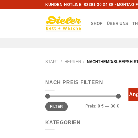
Zum
KUNDEN-HOTLINE: 02361-30 34 80 • MONTAG-
Inhalt
springen
SHOP
ÜBER UNS
T
START
/
HERREN
/
NACHTHEMD/SLEEPSHIR
NACH PREIS FILTERN
Ang
Min.
Max.
Preis:
0 €
—
30 €
FILTER
Preis
Preis
KATEGORIEN