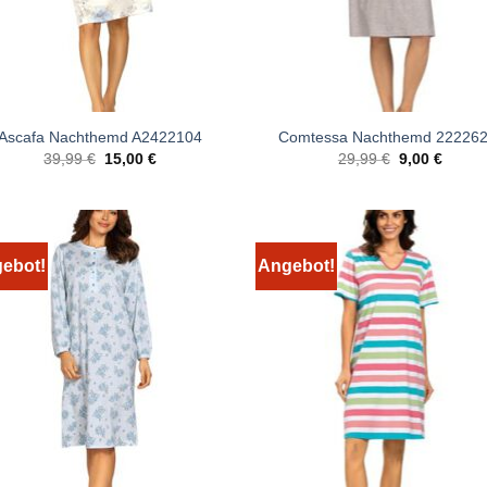
Ascafa Nachthemd A2422104
Comtessa Nachthemd 222262
Ursprünglicher
Aktueller
Ursprünglich
Aktuel
39,99
€
15,00
€
29,99
€
9,00
€
Preis
Preis
Preis
Preis
war:
ist:
war:
ist:
39,99 €
15,00 €.
29,99 €
9,00 €
ebot!
Angebot!