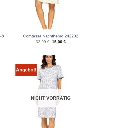
-8
Comtessa Nachthemd 242202
er
ler
Ursprünglicher
Aktueller
32,99
€
15,00
€
Preis
Preis
war:
ist:
.
32,99 €
15,00 €.
Angebot!
NICHT VORRÄTIG