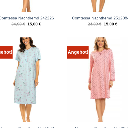
Comtessa Nachthemd 242226
Comtessa Nachthemd 251208
Ursprünglicher
Aktueller
Ursprünglich
Aktuel
34,99
€
15,00
€
24,99
€
15,00
€
Preis
Preis
Preis
Preis
war:
ist:
war:
ist:
34,99 €
15,00 €.
24,99 €
15,00
ebot!
Angebot!