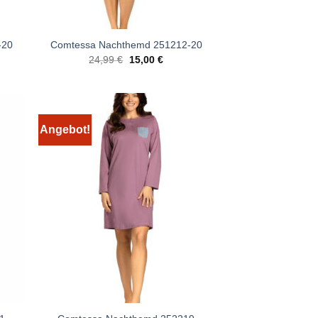
-20
Comtessa Nachthemd 251212-20
er
ler
Ursprünglicher
Aktueller
24,99
€
15,00
€
Preis
Preis
war:
ist:
 €.
24,99 €
15,00 €.
Angebot!