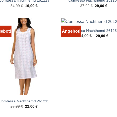
Comtessa Nachthemd 251229
Comtessa Nachthemd 25220
Ursprünglicher
Aktueller
Ursprünglich
Aktuel
34,99
€
19,00
€
37,99
€
29,00
€
Preis
Preis
Preis
Preis
war:
ist:
war:
ist:
34,99 €
19,00 €.
37,99 €
29,00
Comtessa Nachthemd 26123
ebot!
Angebot!
24,00
€
–
29,99
€
Comtessa Nachthemd 261211
Ursprünglicher
Aktueller
27,99
€
22,00
€
Preis
Preis
war:
ist: