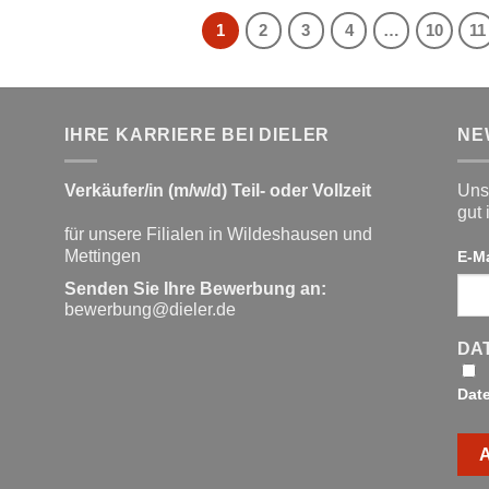
27,99 €
22,00 €.
1
2
3
4
…
10
11
IHRE KARRIERE BEI DIELER
NE
Verkäufer/in (m/w/d) Teil- oder Vollzeit
Unse
gut 
für unsere Filialen in Wildeshausen und
Mettingen
E-M
Senden Sie Ihre Bewerbung an:
bewerbung@dieler.de
DA
Dat