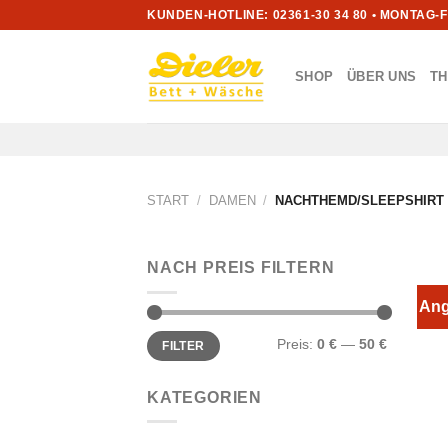
Zum
KUNDEN-HOTLINE: 02361-30 34 80 • MONTAG-
Inhalt
springen
SHOP
ÜBER UNS
T
START
/
DAMEN
/
NACHTHEMD/SLEEPSHIRT
NACH PREIS FILTERN
Ang
Min.
Max.
Preis:
0 €
—
50 €
FILTER
Preis
Preis
KATEGORIEN