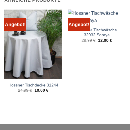
ÄHNLICHE PRODUKTE
Angebot!
Angebot!
Hossner Tischwäsche
32932 Soraya
Ursprünglicher
Aktueller
29,99
€
12,00
€
Preis
Preis
war:
ist:
29,99 €
12,00 €.
Hossner Tischdecke 31244
Ursprünglicher
Aktueller
24,99
€
10,00
€
Preis
Preis
war:
ist:
24,99 €
10,00 €.