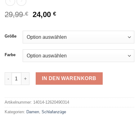
Ursprünglicher
Aktueller
29,99
24,00
€
€
Preis
Preis
war:
ist:
29,99 €
24,00 €.
Größe
Farbe
Normann Schlafanzug 12620490314 Menge
IN DEN WARENKORB
Alternative:
Artikelnummer:
14014-12620490314
Kategorien:
Damen
,
Schlafanzüge