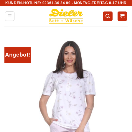
KUNDEN-HOTLINE: 02361-30 34 80 • MONTAG-FREITAG 8-17 UHR
Zum
Inhalt
springen
Angebot!