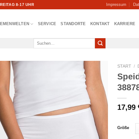
Impressum
Da
FREITAG 8-17 UHR
HEMENWELTEN
SERVICE
STANDORTE
KONTAKT
KARRIERE
Suchen
nach:
START
/
Speid
3887
17,99
Größe