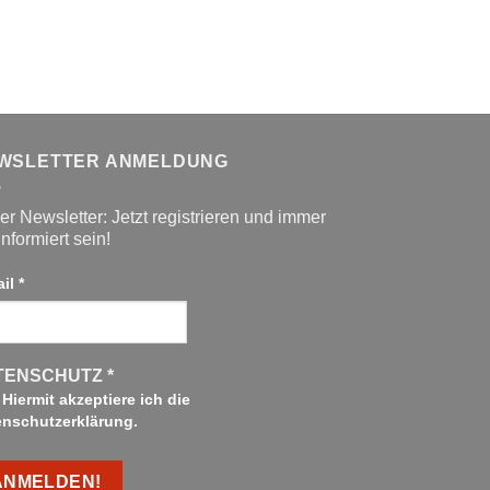
war:
ist:
war:
42,99 €
22,00 €.
32,99
WSLETTER ANMELDUNG
r Newsletter: Jetzt registrieren und immer
informiert sein!
ail
*
TENSCHUTZ
*
Hiermit akzeptiere ich die
enschutzerklärung.