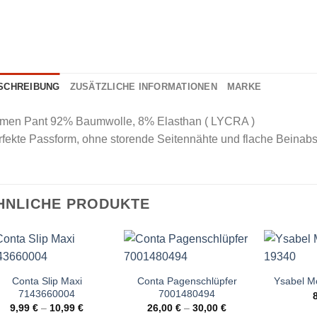
SCHREIBUNG
ZUSÄTZLICHE INFORMATIONEN
MARKE
men Pant 92% Baumwolle, 8% Elasthan ( LYCRA )
rfekte Passform, ohne storende Seitennähte und flache Beinab
HNLICHE PRODUKTE
Conta Slip Maxi
Conta Pagenschlüpfer
Ysabel M
7143660004
7001480494
9,99
€
–
10,99
€
26,00
€
–
30,00
€