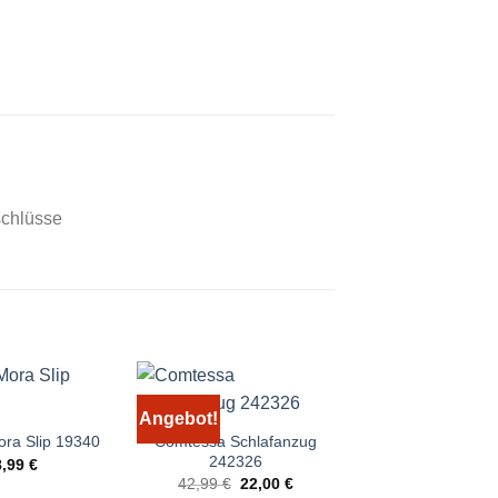
schlüsse
Angebot!
Angebot!
Comtessa Schlafanzug
Comtessa Nach
ora Slip 19340
242326
242202
8,99
€
Ursprünglicher
Aktueller
Urspr
42,99
€
22,00
€
32,99
€
15,0
Preis
Preis
Preis