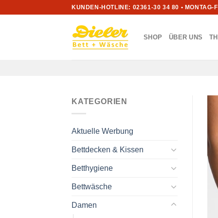
Zum
KUNDEN-HOTLINE: 02361-30 34 80 • MONTAG-
Inhalt
springen
SHOP
ÜBER UNS
T
KATEGORIEN
Aktuelle Werbung
Bettdecken & Kissen
Betthygiene
Bettwäsche
Damen