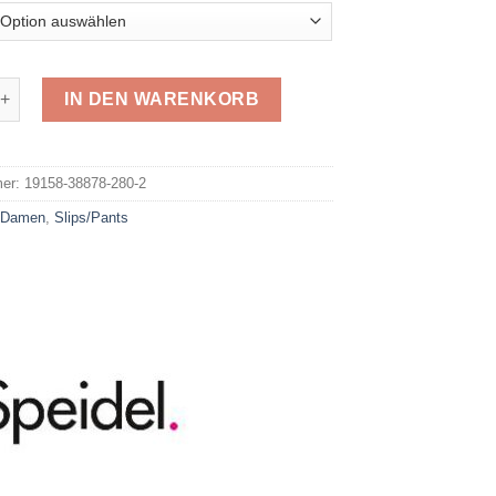
anty 2er Pack 38878 Menge
IN DEN WARENKORB
e:
mer:
19158-38878-280-2
:
Damen
,
Slips/Pants