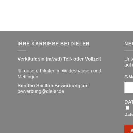
IHRE KARRIERE BEI DIELER
NE
Verkäufer/in (m/w/d) Teil- oder Vollzeit
Unse
gut 
für unsere Filialen in Wildeshausen und
Mettingen
E-M
Senden Sie Ihre Bewerbung an:
bewerbung@dieler.de
DA
Dat