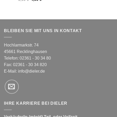
Preis
Preis
war:
ist:
8,99 €
4,99 €.
BLEIBEN SIE MIT UNS IN KONTAKT
Hochlarmarkstr. 74
45661 Recklinghausen
Telefon: 02361 - 30 34 80
Fax: 02361 - 30 34 820
E-Mail:
info@dieler.de
IHRE KARRIERE BEI DIELER
Verkäufer/in (m/w/d) Teil- oder Vollzeit