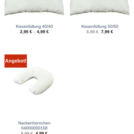
Kissenfüllung 40/40
Kissenfüllung 50/50
Ursprünglicher
Aktueller
2,95
€
–
4,99
€
8,99
€
7,99
€
Preis
Preis
war:
ist:
8,99 €
7,99 €.
Angebot!
Nackenhörnchen
04000000158
Ursprünglicher
Aktueller
8,99
€
4,99
€