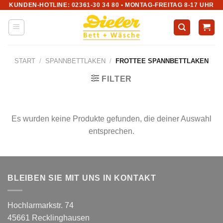
KUNDEN-HOTLINE: 02361-30 34 80 • MONTAG-FREITAG 8-17 UHR
Zum
Inhalt
springen
START
/
SPANNBETTLAKEN
/
FROTTEE SPANNBETTLAKEN
FILTER
Es wurden keine Produkte gefunden, die deiner Auswahl
entsprechen.
BLEIBEN SIE MIT UNS IN KONTAKT
Hochlarmarkstr. 74
45661 Recklinghausen