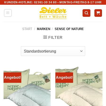
KUNDEN-HOTLINE: 02361-30 34 80 • MONTAG-FREITAG 8-17 UHR
Zum
Inhalt
springen
START
/
MARKEN
/
SENSE OF NATURE
FILTER
Angebot!
Angebot!