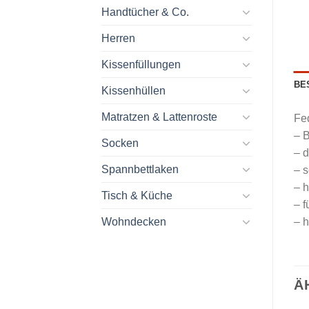
Handtücher & Co.
Herren
Kissenfüllungen
BE
Kissenhüllen
Matratzen & Lattenroste
Fe
– 
Socken
– d
Spannbettlaken
– 
– 
Tisch & Küche
– f
Wohndecken
– h
Ä