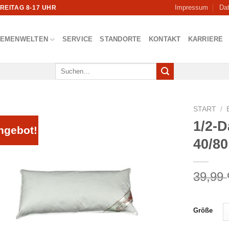
Impressum
Da
FREITAG 8-17 UHR
HEMENWELTEN
SERVICE
STANDORTE
KONTAKT
KARRIERE
Suchen
nach:
START
/
1/2-
ngebot!
40/80
39,99
Größe