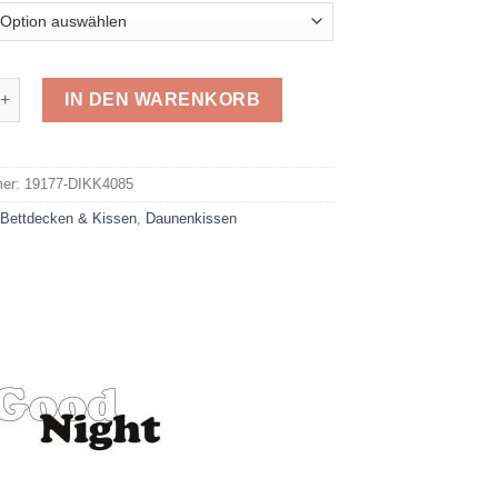
n Kopfkissen 40/80 Menge
IN DEN WARENKORB
e:
mer:
19177-DIKK4085
:
Bettdecken & Kissen
,
Daunenkissen