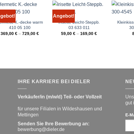
gebot!
Angebot!
ermetic K.-decke warm
Irisette Leicht-Steppb.
Kleinkis
410 05 100
03 633 011
30
369,00
€
–
729,00
€
59,00
€
–
169,00
€
IHRE KARRIERE BEI DIELER
NE
Verkäufer/in (m/w/d) Teil- oder Vollzeit
Unse
gut 
für unsere Filialen in Wildeshausen und
Mettingen
E-M
Senden Sie Ihre Bewerbung an:
bewerbung@dieler.de