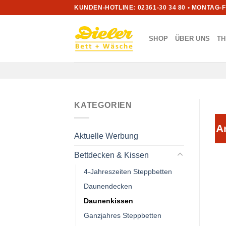
Zum
KUNDEN-HOTLINE: 02361-30 34 80 • MONTAG-
Inhalt
springen
SHOP
ÜBER UNS
T
KATEGORIEN
A
Aktuelle Werbung
Bettdecken & Kissen
4-Jahreszeiten Steppbetten
Daunendecken
Daunenkissen
Ganzjahres Steppbetten