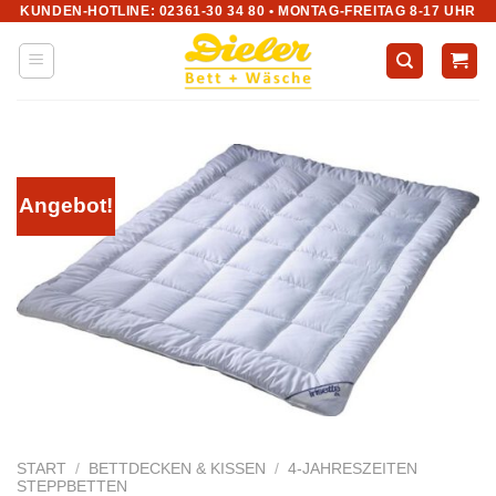
KUNDEN-HOTLINE: 02361-30 34 80 • MONTAG-FREITAG 8-17 UHR
Zum
Inhalt
springen
Angebot!
START
/
BETTDECKEN & KISSEN
/
4-JAHRESZEITEN
STEPPBETTEN