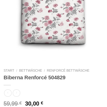
START
/
BETTWÄSCHE
/
RENFORCÉ BETTWÄSCHE
Biberna Renforcé 504829
Ursprünglicher
Aktueller
59,99
30,00
€
€