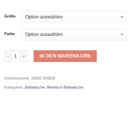
Preis
Preis
war:
ist:
59,99 €
30,00 €.
Größe
Farbe
Biberna Renforcé 504829 Menge
IN DEN WARENKORB
Alternative:
Artikelnummer:
20052-504829
Kategorien:
Bettwäsche
,
Renforcé Bettwäsche