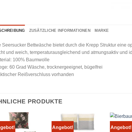
SCHREIBUNG
ZUSÄTZLICHE INFORMATIONEN
MARKE
 Seersucker Bettwäsche bietet durch die Krepp Struktur eine op
cht und weich, temperaturausgleichend und atmungsaktiv und i
terial: 100% Baumwolle
ege: 60 Grad Wäsche, trocknergeeignet, bügelfrei
aktischer Reißverschluss vorhanden
HNLICHE PRODUKTE
Bierbau
gebot!
Angebot!
Angebot!