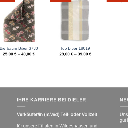
20,00
Bierbaum Biber 3730
Ido Biber 18019
25,00
€
–
40,00
€
29,00
€
–
39,00
€
IHRE KARRIERE BEI DIELER
NE
Verkäufer/in (m/w/d) Teil- oder Vollzeit
Unse
gut 
für unsere Filialen in Wildeshausen und