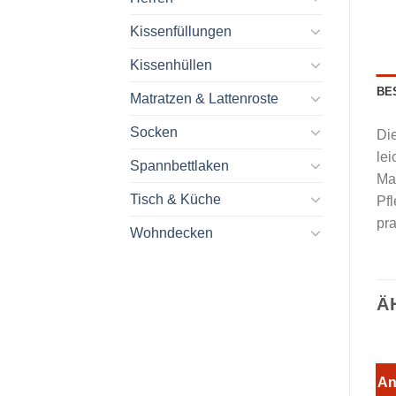
Kissenfüllungen
Kissenhüllen
BE
Matratzen & Lattenroste
Socken
Die
lei
Spannbettlaken
Ma
Tisch & Küche
Pfl
pr
Wohndecken
Ä
An