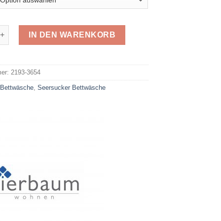
Seersucker 3654 Menge
IN DEN WARENKORB
e:
mer:
2193-3654
:
Bettwäsche
,
Seersucker Bettwäsche