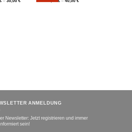
€
–
30,00
€
39,00
€
–
40,00
€
15,00
€
–
25,
WSLETTER ANMELDUNG
r Newsletter: Jetzt registrieren und immer
informiert sein!