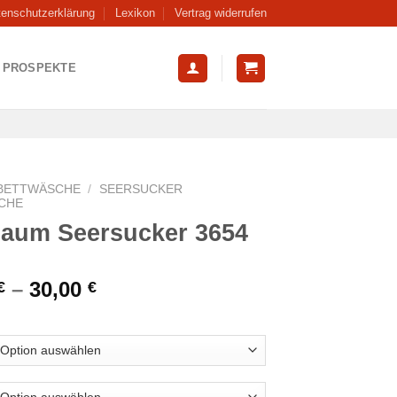
tenschutzerklärung
Lexikon
Vertrag widerrufen
PROSPEKTE
BETTWÄSCHE
/
SEERSUCKER
CHE
baum Seersucker 3654
–
30,00
€
€