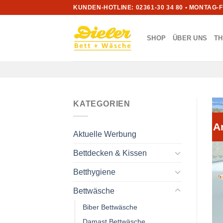
Zum
KUNDEN-HOTLINE: 02361-30 34 80 • MONTAG-
Inhalt
springen
SHOP
ÜBER UNS
T
KATEGORIEN
A
Aktuelle Werbung
Bettdecken & Kissen
Betthygiene
Bettwäsche
Biber Bettwäsche
Damast Bettwäsche