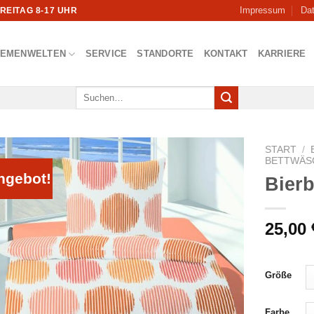
Impressum
Da
FREITAG 8-17 UHR
HEMENWELTEN
SERVICE
STANDORTE
KONTAKT
KARRIERE
Suchen
nach:
START
/
BETTWÄS
ngebot!
Bier
25,00
Größe
Farbe