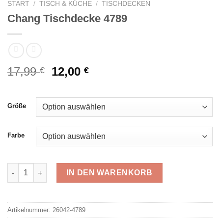
START
/
TISCH & KÜCHE
/
TISCHDECKEN
Chang Tischdecke 4789
Ursprünglicher
Aktueller
17,99
12,00
€
€
Preis
Preis
war:
ist:
17,99 €
12,00 €.
Größe
Farbe
Chang Tischdecke 4789 Menge
IN DEN WARENKORB
Alternative:
Artikelnummer:
26042-4789