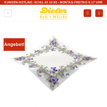
KUNDEN-HOTLINE: 02361-30 34 80 • MONTAG-FREITAG 8-17 UHR
Zum
Inhalt
springen
Angebot!