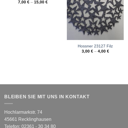
7,00
€
–
15,00
€
Hossner 23127 Filz
3,00
€
–
4,00
€
BLEIBEN SIE MIT UNS IN KONTAKT
Hochlarmarkstr. 74
45661 Recklinghausen
Telefon: 02361 - 30 34 80