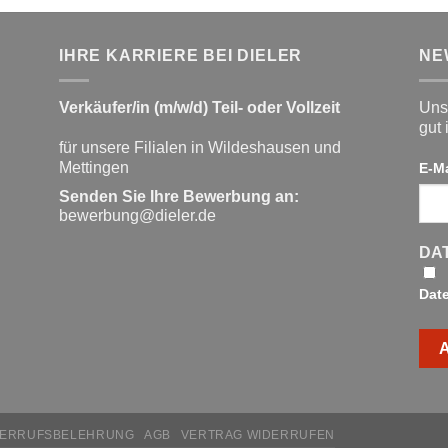
IHRE KARRIERE BEI DIELER
NE
Verkäufer/in (m/w/d) Teil- oder Vollzeit
Unse
gut 
für unsere Filialen in Wildeshausen und
Mettingen
E-M
Senden Sie Ihre Bewerbung an:
bewerbung@dieler.de
DA
Dat
DERRUFSBELEHRUNG
AGB
VERTRAG WIDERRUFEN