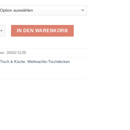
ihnachts-Tischdecke 5139 Menge
IN DEN WARENKORB
e:
mer:
26042-5139
:
Tisch & Küche
,
Weihnachts-Tischdecken