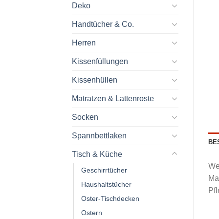
Deko
Handtücher & Co.
Herren
Kissenfüllungen
Kissenhüllen
Matratzen & Lattenroste
Socken
Spannbettlaken
BE
Tisch & Küche
Wei
Geschirrtücher
Mat
Haushaltstücher
Pf
Oster-Tischdecken
Ostern