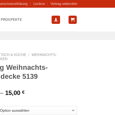
tenschutzerklärung
Lexikon
Vertrag widerrufen
PROSPEKTE
TISCH & KÜCHE
/
WEIHNACHTS-
CKEN
g Weihnachts-
hdecke 5139
–
15,00
€