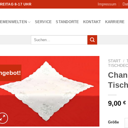
Impressum
Da
FREITAG 8-17 UHR
HEMENWELTEN
SERVICE
STANDORTE
KONTAKT
KARRIERE
Suchen
nach:
START
/
TISCHDE
ngebot!
Chan
Tisc
9,00
€
Größe