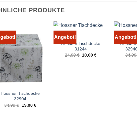
HNLICHE PRODUKTE
gebot!
Angebot!
Angebot!
Hossner Tischdecke
Hossner
31244
32946
Ursprünglicher
Aktueller
24,99
€
10,00
€
34,9
Preis
Preis
war:
ist:
24,99 €
10,00 €.
Hossner Tischdecke
32904
Ursprünglicher
Aktueller
34,99
€
19,00
€
Preis
Preis
war:
ist:
34,99 €
19,00 €.