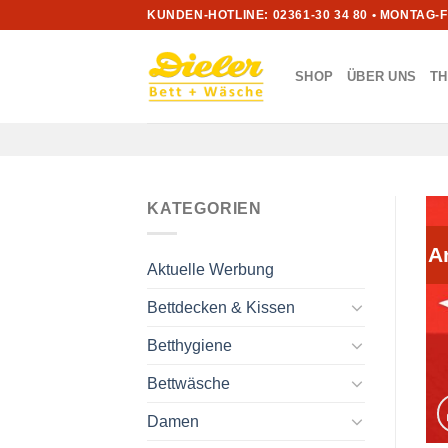
Zum
KUNDEN-HOTLINE: 02361-30 34 80 • MONTAG-
Inhalt
springen
SHOP
ÜBER UNS
T
KATEGORIEN
A
Aktuelle Werbung
Bettdecken & Kissen
Betthygiene
Bettwäsche
Damen