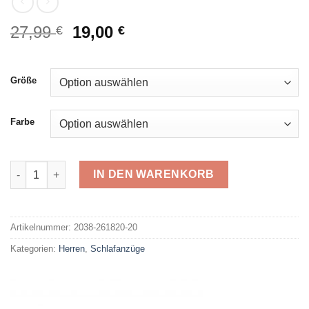
Ursprünglicher
Aktueller
27,99
19,00
€
€
Preis
Preis
war:
ist:
27,99 €
19,00 €.
Größe
Farbe
Comte Shorty 261820 Menge
IN DEN WARENKORB
Alternative:
Artikelnummer:
2038-261820-20
Kategorien:
Herren
,
Schlafanzüge