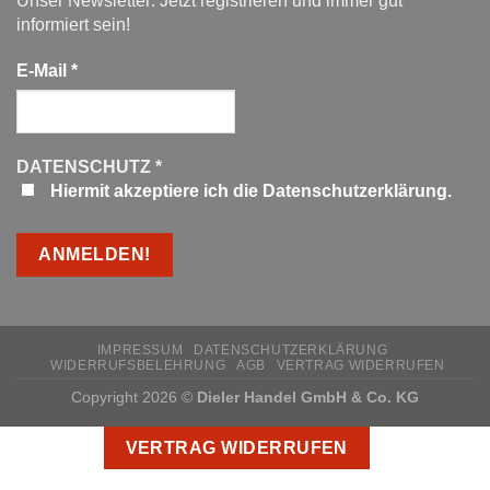
Unser Newsletter: Jetzt registrieren und immer gut
informiert sein!
E-Mail
*
DATENSCHUTZ
*
Hiermit akzeptiere ich die Datenschutzerklärung.
IMPRESSUM
DATENSCHUTZERKLÄRUNG
WIDERRUFSBELEHRUNG
AGB
VERTRAG WIDERRUFEN
Copyright 2026 ©
Dieler Handel GmbH & Co. KG
VERTRAG WIDERRUFEN