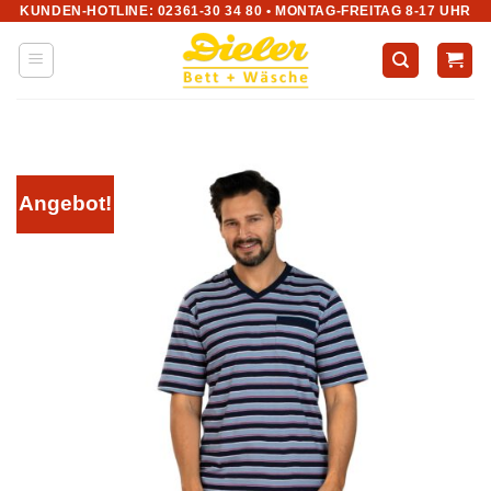
KUNDEN-HOTLINE: 02361-30 34 80 • MONTAG-FREITAG 8-17 UHR
Zum
Inhalt
springen
Angebot!