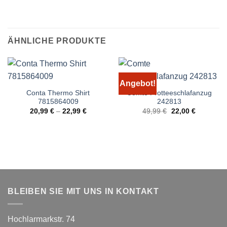
ÄHNLICHE PRODUKTE
Angebot!
Conta Thermo Shirt
Comte Frotteeschlafanzug
7815864009
242813
Ursprünglicher
Aktueller
20,99
€
–
22,99
€
49,99
€
22,00
€
Preis
Preis
war:
ist:
49,99 €
22,00 €.
BLEIBEN SIE MIT UNS IN KONTAKT
Hochlarmarkstr. 74