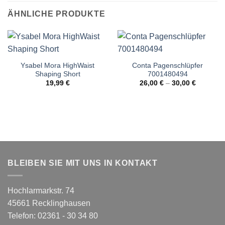
ÄHNLICHE PRODUKTE
Ysabel Mora HighWaist
Conta Pagenschlüpfer
Shaping Short
7001480494
19,99
€
26,00
€
–
30,00
€
BLEIBEN SIE MIT UNS IN KONTAKT
Hochlarmarkstr. 74
45661 Recklinghausen
Telefon: 02361 - 30 34 80