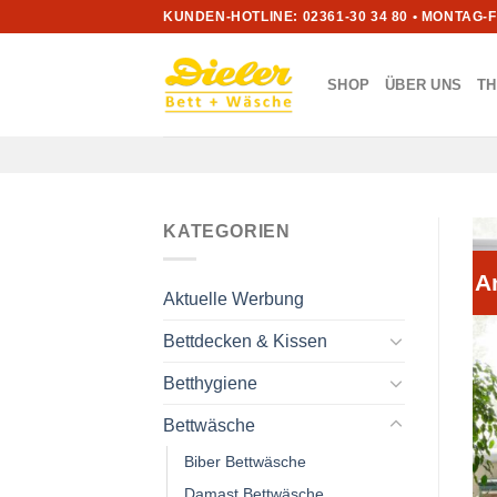
Zum
KUNDEN-HOTLINE: 02361-30 34 80 • MONTAG-
Inhalt
springen
SHOP
ÜBER UNS
T
KATEGORIEN
A
Aktuelle Werbung
Bettdecken & Kissen
Betthygiene
Bettwäsche
Biber Bettwäsche
Damast Bettwäsche