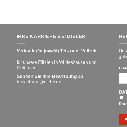
IHRE KARRIERE BEI DIELER
NE
Verkäufer/in (m/w/d) Teil- oder Vollzeit
Unse
gut 
für unsere Filialen in Wildeshausen und
Mettingen
E-M
Senden Sie Ihre Bewerbung an:
bewerbung@dieler.de
DA
Dat