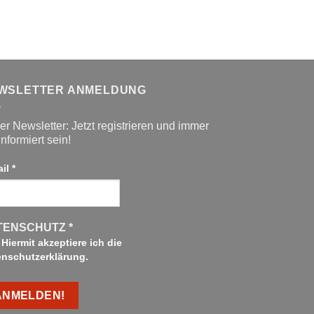
59,99
WSLETTER ANMELDUNG
r Newsletter: Jetzt registrieren und immer
informiert sein!
ail
*
TENSCHUTZ
*
Hiermit akzeptiere ich die
enschutzerklärung.