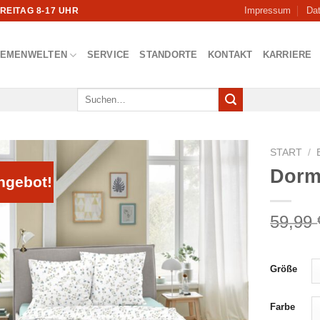
Impressum
Da
FREITAG 8-17 UHR
HEMENWELTEN
SERVICE
STANDORTE
KONTAKT
KARRIERE
Suchen
nach:
START
/
Dorm
ngebot!
59,99
Größe
Farbe