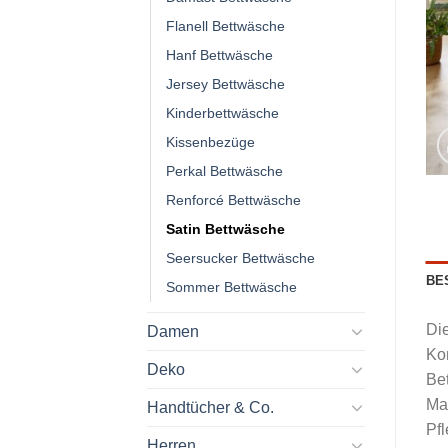
Flanell Bettwäsche
Hanf Bettwäsche
Jersey Bettwäsche
Kinderbettwäsche
Kissenbezüge
Perkal Bettwäsche
Renforcé Bettwäsche
Satin Bettwäsche
Seersucker Bettwäsche
BE
Sommer Bettwäsche
Di
Damen
Kom
Deko
Bet
Ma
Handtücher & Co.
Pfl
Herren