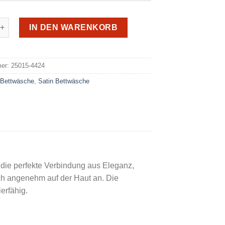
e Mako-Satin 4424 Menge
IN DEN WARENKORB
e:
mer:
25015-4424
:
Bettwäsche
,
Satin Bettwäsche
die perfekte Verbindung aus Eleganz,
ich angenehm auf der Haut an. Die
erfähig.