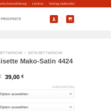
tenschutzerklärung
Lexikon
Vertrag widerrufen
PROSPEKTE
BETTWÄSCHE
/
SATIN BETTWÄSCHE
isette Mako-Satin 4424
Ursprünglicher
Aktueller
39,00
€
€
Preis
Preis
war:
ist:
ZURÜCKSETZEN
59,99 €
39,00 €.