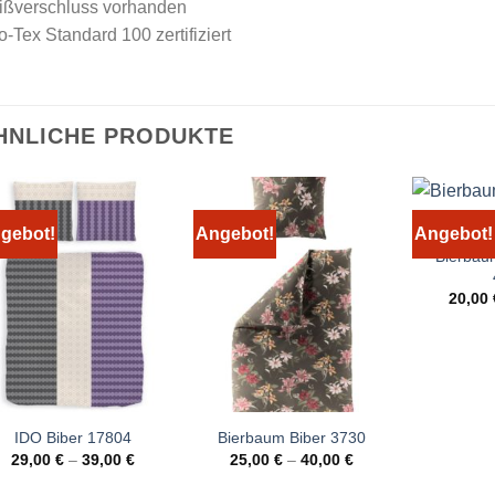
ißverschluss vorhanden
-Tex Standard 100 zertifiziert
HNLICHE PRODUKTE
gebot!
Angebot!
Angebot!
Bierbau
20,00
IDO Biber 17804
Bierbaum Biber 3730
29,00
€
–
39,00
€
25,00
€
–
40,00
€