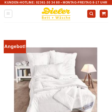
KUNDEN-HOTLINE: 02361-30 34 80 • MONTAG-FREITAG 8-17 UHR
Zum
Inhalt
springen
Angebot!