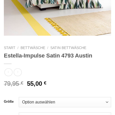
START
/
BETTWÄSCHE
/
SATIN BETTWÄSCHE
Estella-Impulse Satin 4793 Austin
Ursprünglicher
Aktueller
79,95
55,00
€
€
Preis
Preis
war:
ist:
79,95 €
55,00 €.
Größe