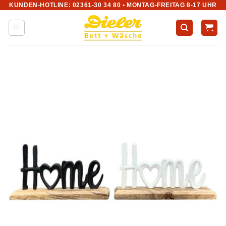
KUNDEN-HOTLINE: 02361-30 34 80 • MONTAG-FREITAG 8-17 UHR
Zum
Inhalt
springen