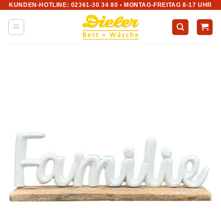
KUNDEN-HOTLINE: 02361-30 34 80 • MONTAG-FREITAG 8-17 UHR
Zum
Inhalt
springen