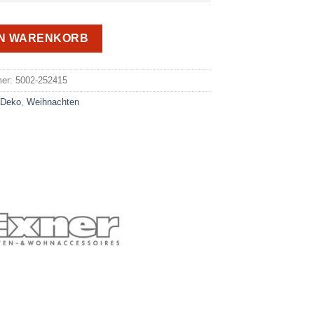
EN WARENKORB
e:
mer:
5002-252415
:
Deko
,
Weihnachten