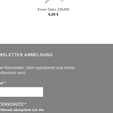
Exner Deko 235496
Exner Deko 23
6,00
€
8,00
€
WSLETTER ANMELDUNG
r Newsletter: Jetzt registrieren und immer
informiert sein!
ail
*
TENSCHUTZ
*
Hiermit akzeptiere ich die