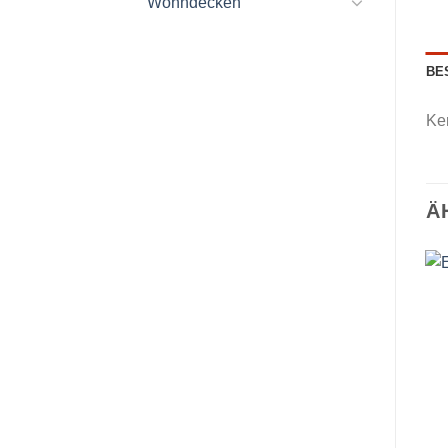
Wohndecken
BE
Ker
Ä