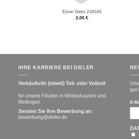
Exner Deko 218165
2,00
€
IHRE KARRIERE BEI DIELER
NE
Verkäufer/in (m/w/d) Teil- oder Vollzeit
Unse
gut 
für unsere Filialen in Wildeshausen und
Mettingen
E-M
Senden Sie Ihre Bewerbung an:
bewerbung@dieler.de
DA