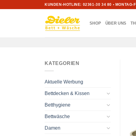
Zum
KUNDEN-HOTLINE: 02361-30 34 80 • MONTAG-
Inhalt
springen
SHOP
ÜBER UNS
T
KATEGORIEN
Aktuelle Werbung
Bettdecken & Kissen
Betthygiene
Bettwäsche
Damen