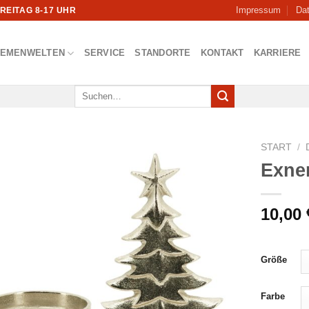
Impressum
Da
FREITAG 8-17 UHR
HEMENWELTEN
SERVICE
STANDORTE
KONTAKT
KARRIERE
Suchen
nach:
START
/
Exne
10,00
Größe
Farbe