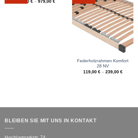
399,00
€
–
979,00
€
Federholzrahmen Komfort
28 NV
119,00
€
–
239,00
€
BLEIBEN SIE MIT UNS IN KONTAKT
Hochlarmarkstr. 74