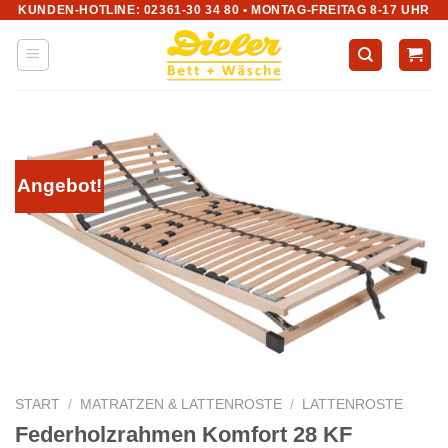
KUNDEN-HOTLINE: 02361-30 34 80 • MONTAG-FREITAG 8-17 UHR
Zum
Inhalt
springen
Angebot!
START
/
MATRATZEN & LATTENROSTE
/
LATTENROSTE
Federholzrahmen Komfort 28 KF