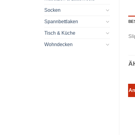
Socken
Spannbettlaken
BE
Tisch & Küche
Sl
Wohndecken
Ä
An