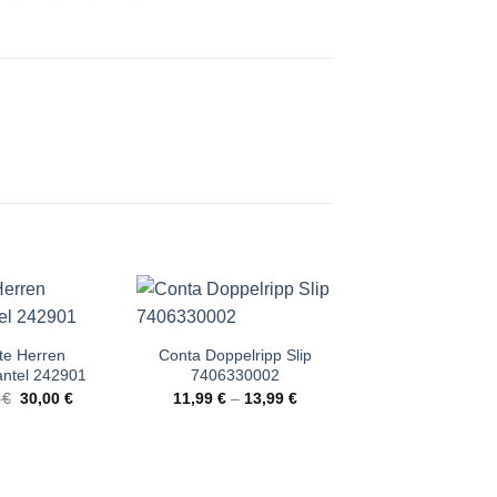
Angebot!
e Herren
Conta Doppelripp Slip
Comte Shorty 24
ntel 242901
7406330002
20
Ursprünglicher
Aktueller
Urspr
9
€
30,00
€
11,99
€
–
13,99
€
32,99
€
15,0
Preis
Preis
Preis
war:
ist:
war:
59,99 €
30,00 €.
32,99