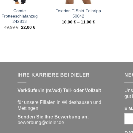
Comte
Textrion T-Shirt Feinripp
Frotteeschlafanzug
50042
242813
10,00
€
–
11,00
€
Ursprünglicher
Aktueller
49,99
€
22,00
€
Preis
Preis
war:
ist:
49,99 €
22,00 €.
IHRE KARRIERE BEI DIELER
NE
Verkäufer/in (m/w/d) Teil- oder Vollzeit
Unse
gut 
für unsere Filialen in Wildeshausen und
Mettingen
E-M
Senden Sie Ihre Bewerbung an:
bewerbung@dieler.de