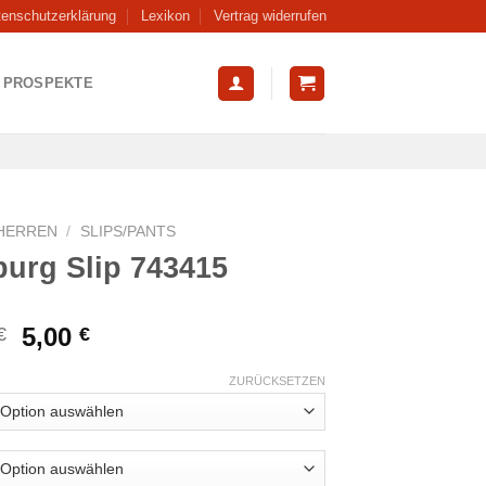
tenschutzerklärung
Lexikon
Vertrag widerrufen
PROSPEKTE
HERREN
/
SLIPS/PANTS
burg Slip 743415
Ursprünglicher
Aktueller
5,00
€
€
Preis
Preis
war:
ist:
ZURÜCKSETZEN
14,99 €
5,00 €.