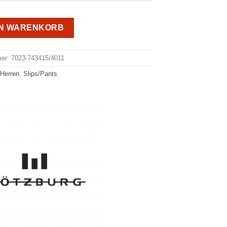
EN WARENKORB
e:
mer:
7023-743415/4011
:
Herren
,
Slips/Pants