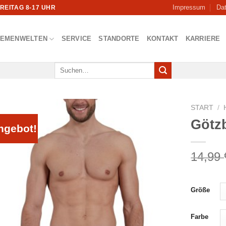
Impressum
Da
FREITAG 8-17 UHR
HEMENWELTEN
SERVICE
STANDORTE
KONTAKT
KARRIERE
Suchen
nach:
START
/
Götz
ngebot!
14,99
Größe
Farbe