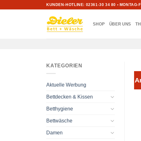
Zum
KUNDEN-HOTLINE: 02361-30 34 80 • MONTAG-
Inhalt
springen
SHOP
ÜBER UNS
T
KATEGORIEN
A
Aktuelle Werbung
Bettdecken & Kissen
Betthygiene
Bettwäsche
Damen