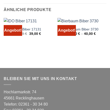
ÄHNLICHE PRODUKTE
IDO Biber 17131
Bierbaum Biber 3730
Angebot!
Angebot!
Ursprünglicher
Aktueller
59,99
€
39,00
€
25,00
€
–
40,00
€
Preis
Preis
war:
ist:
59,99 €
39,00 €.
BLEIBEN SIE MIT UNS IN KONTAKT
Hochlarmarkstr. 74
45661 Recklinghausen
Telefon: 02361 - 30 34 80