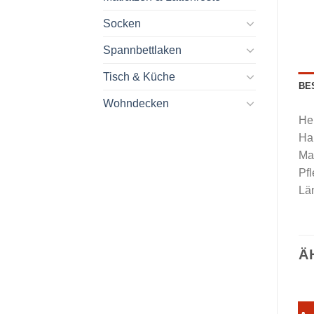
Socken
Spannbettlaken
Tisch & Küche
BE
Wohndecken
Her
Ha
Ma
Pf
Lä
Ä