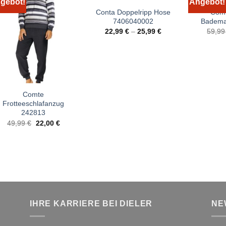
gebot!
Angebot!
Conta Doppelripp Hose
Comt
7406040002
Badema
22,99
€
–
25,99
€
59,9
Comte
Frotteeschlafanzug
242813
Ursprünglicher
Aktueller
49,99
€
22,00
€
Preis
Preis
war:
ist:
49,99 €
22,00 €.
IHRE KARRIERE BEI DIELER
NE