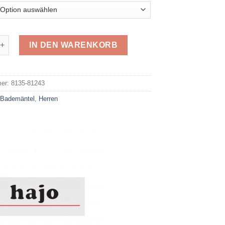
en Bademantel 81243 Menge
IN DEN WARENKORB
e:
mer:
8135-81243
:
Bademäntel
,
Herren