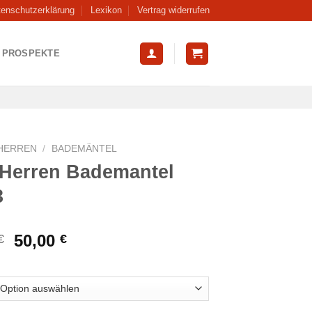
tenschutzerklärung
Lexikon
Vertrag widerrufen
PROSPEKTE
HERREN
/
BADEMÄNTEL
 Herren Bademantel
3
Ursprünglicher
Aktueller
50,00
€
€
Preis
Preis
war:
ist:
79,95 €
50,00 €.