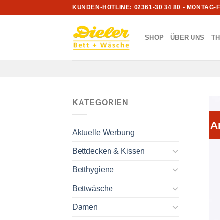
Zum
KUNDEN-HOTLINE: 02361-30 34 80 • MONTAG-
Inhalt
springen
SHOP
ÜBER UNS
T
KATEGORIEN
A
Aktuelle Werbung
Bettdecken & Kissen
Betthygiene
Bettwäsche
Damen