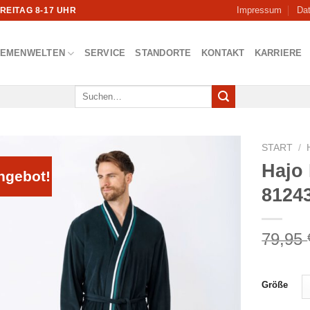
Impressum
Da
FREITAG 8-17 UHR
HEMENWELTEN
SERVICE
STANDORTE
KONTAKT
KARRIERE
Suchen
nach:
START
/
Hajo
ngebot!
8124
79,95
Größe