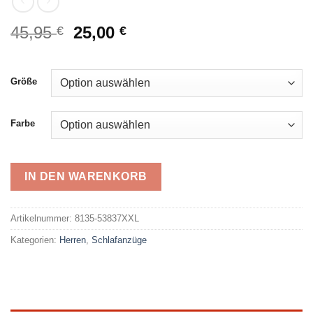
Ursprünglicher
Aktueller
45,95
25,00
€
€
Preis
Preis
war:
ist:
45,95 €
25,00 €.
Größe
Farbe
IN DEN WARENKORB
Alternative:
Artikelnummer:
8135-53837XXL
Kategorien:
Herren
,
Schlafanzüge