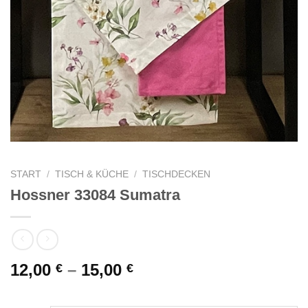
START
/
TISCH & KÜCHE
/
TISCHDECKEN
Hossner 33084 Sumatra
12,00
–
15,00
€
€