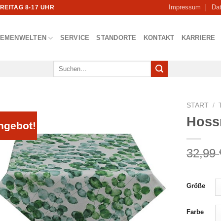
Impressum
Da
FREITAG 8-17 UHR
HEMENWELTEN
SERVICE
STANDORTE
KONTAKT
KARRIERE
Suchen
nach:
START
/
Hossn
ngebot!
32,99
Größe
Farbe