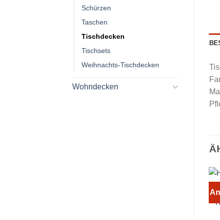
Schürzen
Taschen
Tischdecken
BE
Tischsets
Weihnachts-Tischdecken
Ti
Far
Wohndecken
Ma
Pf
Ä
An
H