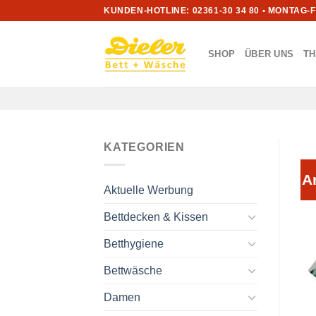
Zum
KUNDEN-HOTLINE: 02361-30 34 80 • MONTAG-
Inhalt
springen
SHOP
ÜBER UNS
T
KATEGORIEN
A
Aktuelle Werbung
Bettdecken & Kissen
Betthygiene
Bettwäsche
Damen