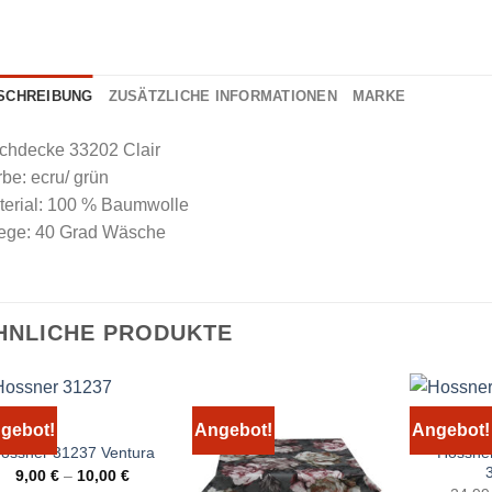
SCHREIBUNG
ZUSÄTZLICHE INFORMATIONEN
MARKE
schdecke 33202 Clair
be: ecru/ grün
terial: 100 % Baumwolle
lege: 40 Grad Wäsche
HNLICHE PRODUKTE
gebot!
Angebot!
Angebot!
Hossner
ossner 31237 Ventura
9,00
€
–
10,00
€