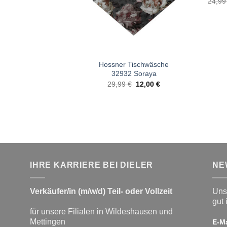
24,9
Hossner Tischwäsche
32932 Soraya
Ursprünglicher
Aktueller
29,99
€
12,00
€
Preis
Preis
war:
ist:
29,99 €
12,00 €.
IHRE KARRIERE BEI DIELER
NE
Verkäufer/in (m/w/d) Teil- oder Vollzeit
Unse
gut 
für unsere Filialen in Wildeshausen und
Mettingen
E-M