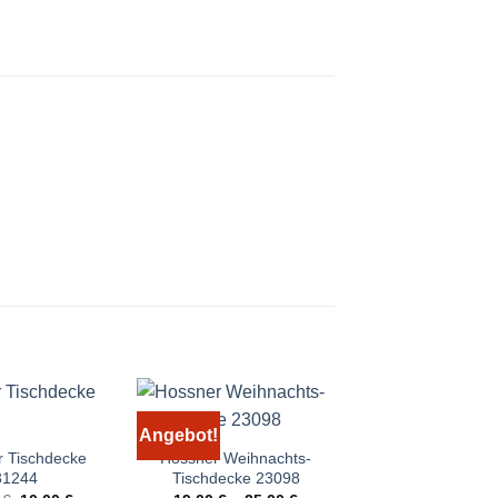
Hossner 23130 
Angebot!
Angebot!
3,00
€
–
4,0
 Tischdecke
Hossner Weihnachts-
31244
Tischdecke 23098