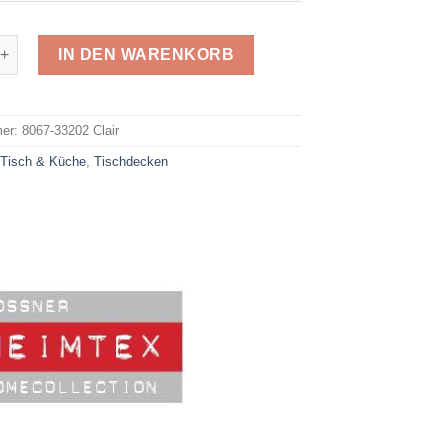
3202 Clair Menge
IN DEN WARENKORB
e:
mer:
8067-33202 Clair
:
Tisch & Küche
,
Tischdecken