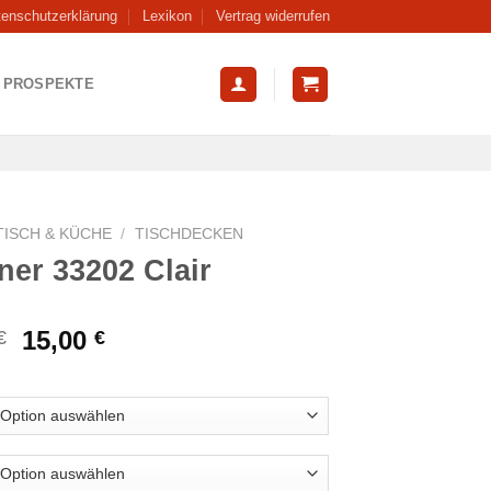
tenschutzerklärung
Lexikon
Vertrag widerrufen
PROSPEKTE
TISCH & KÜCHE
/
TISCHDECKEN
er 33202 Clair
Ursprünglicher
Aktueller
15,00
€
€
Preis
Preis
war:
ist:
32,99 €
15,00 €.