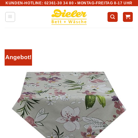
KUNDEN-HOTLINE: 02361-30 34 80 • MONTAG-FREITAG 8-17 UHR
Zum
Inhalt
springen
Angebot!