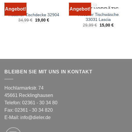
Angebot!
Angebot!
NICHT VORRÄTIG
Hossner Tischwäsche
Hossner Tischdecke 32904
33031 Lascia
Ursprünglicher
Aktueller
34,99
€
19,00
€
Preis
Preis
Ursprünglicher
Aktueller
29,99
€
15,00
€
war:
ist:
Preis
Preis
34,99 €
19,00 €.
war:
ist:
29,99 €
15,00 €.
BLEIBEN SIE MIT UNS IN KONTAKT
Hochlarmarkstr. 74
45661 Recklinghausen
Telefon: 02361 - 30 34 80
Fax: 02361 - 30 34 820
E-Mail:
info@dieler.de