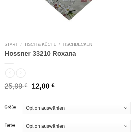
START
/
TISCH & KÜCHE
/
TISCHDECKEN
Hossner 33210 Roxana
Ursprünglicher
Aktueller
25,99
12,00
€
€
Preis
Preis
war:
ist:
25,99 €
12,00 €.
Größe
Farbe