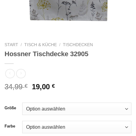
START
/
TISCH & KÜCHE
/
TISCHDECKEN
Hossner Tischdecke 32905
Ursprünglicher
Aktueller
34,99
19,00
€
€
Preis
Preis
war:
ist:
34,99 €
19,00 €.
Größe
Farbe