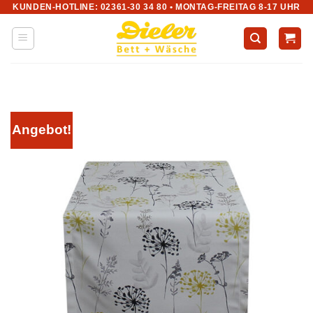
KUNDEN-HOTLINE: 02361-30 34 80 • MONTAG-FREITAG 8-17 UHR
Zum
Inhalt
springen
Angebot!