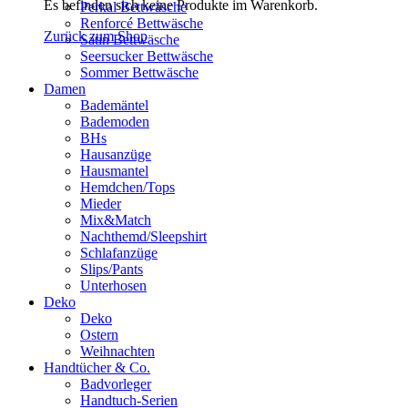
Es befinden sich keine Produkte im Warenkorb.
Perkal Bettwäsche
Renforcé Bettwäsche
Zurück zum Shop
Satin Bettwäsche
Seersucker Bettwäsche
Sommer Bettwäsche
Damen
Bademäntel
Bademoden
BHs
Hausanzüge
Hausmantel
Hemdchen/Tops
Mieder
Mix&Match
Nachthemd/Sleepshirt
Schlafanzüge
Slips/Pants
Unterhosen
Deko
Deko
Ostern
Weihnachten
Handtücher & Co.
Badvorleger
Handtuch-Serien