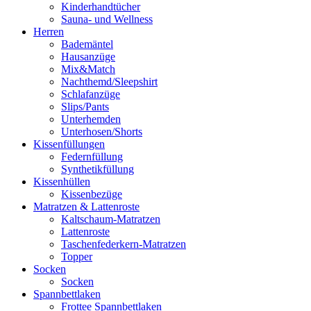
Kinderhandtücher
Sauna- und Wellness
Herren
Bademäntel
Hausanzüge
Mix&Match
Nachthemd/Sleepshirt
Schlafanzüge
Slips/Pants
Unterhemden
Unterhosen/Shorts
Kissenfüllungen
Federnfüllung
Synthetikfüllung
Kissenhüllen
Kissenbezüge
Matratzen & Lattenroste
Kaltschaum-Matratzen
Lattenroste
Taschenfederkern-Matratzen
Topper
Socken
Socken
Spannbettlaken
Frottee Spannbettlaken