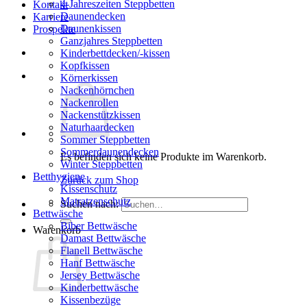
4-Jahreszeiten Steppbetten
Kontakt
Daunendecken
Karriere
Daunenkissen
Prospekte
Ganzjahres Steppbetten
Kinderbettdecken/-kissen
Kopfkissen
Körnerkissen
Nackenhörnchen
Nackenrollen
Nackenstützkissen
Naturhaardecken
Sommer Steppbetten
Sommerdaunendecken
Es befinden sich keine Produkte im Warenkorb.
Winter Steppbetten
Betthygiene
Zurück zum Shop
Kissenschutz
Matratzenschutz
Suchen nach:
Bettwäsche
Biber Bettwäsche
Warenkorb
Damast Bettwäsche
Flanell Bettwäsche
Hanf Bettwäsche
Jersey Bettwäsche
Kinderbettwäsche
Kissenbezüge