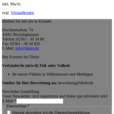
inkl. MwSt.
zzgl.
Versandkosten
Bleiben Sie mit uns in Kontakt
Hochlarmarkstr. 74
45661 Recklinghausen
Telefon: 02361 - 30 34 80
Fax: 02361 - 30 34 820
E-Mail:
info@dieler.de
Ihre Karriere bei Dieler
Verkäufer/in (m/w/d) Teil- oder Vollzeit
für unsere Filialen in Wildeshausen und Mettingen
Senden Sie Ihre Bewerbung an:
bewerbung@dieler.de
Newsletter Anmeldung
Unser Newsletter: Jetzt registrieren und immer gut informiert sein!
E-Mail
*
Datenschutz
*
Hiermit akzeptiere ich die Datenschutzerklärung.