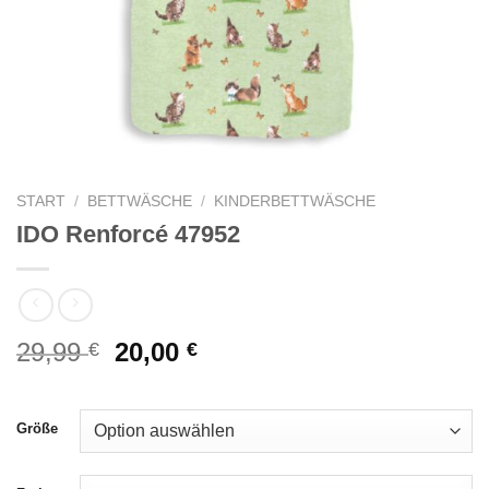
START
/
BETTWÄSCHE
/
KINDERBETTWÄSCHE
IDO Renforcé 47952
Ursprünglicher
Aktueller
29,99
20,00
€
€
Preis
Preis
war:
ist:
29,99 €
20,00 €.
Größe