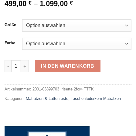
499,00
–
1.099,00
€
€
Größe
Farbe
Irisette Matr. 2for4 TTFK 03899703 Menge
IN DEN WARENKORB
Alternative:
Artikelnummer:
2001-03899703 Irisette 2for4 TTFK
Kategorien:
Matratzen & Lattenroste
,
Taschenfederkern-Matratzen