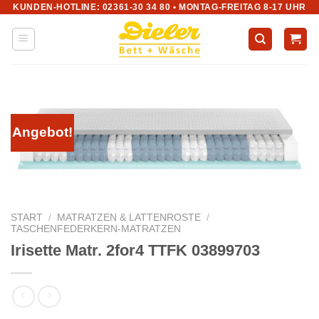
KUNDEN-HOTLINE: 02361-30 34 80 • MONTAG-FREITAG 8-17 UHR
Zum
Inhalt
springen
Angebot!
START
/
MATRATZEN & LATTENROSTE
/
TASCHENFEDERKERN-MATRATZEN
Irisette Matr. 2for4 TTFK 03899703