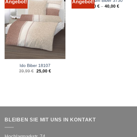
Bierbaum Biber 3730
Angebot!
Angebot!
25,00
€
–
40,00
€
Ido Biber 18107
Ursprünglicher
Aktueller
39,99
€
25,00
€
Preis
Preis
war:
ist:
39,99 €
25,00 €.
BLEIBEN SIE MIT UNS IN KONTAKT
Hochlarmarkstr. 74