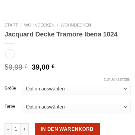
START
/
WOHNDECKEN
/
WOHNDECKEN
Jacquard Decke Tramore Ibena 1024
Ursprünglicher
Aktueller
59,99
39,00
€
€
Preis
Preis
war:
ist:
ZURÜCKSETZEN
59,99 €
39,00 €.
Größe
Farbe
Jacquard Decke Tramore Ibena 1024 Menge
IN DEN WARENKORB