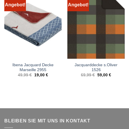
Angebot!
Angebot!
Ibena Jacquard Decke
Jacquarddecke s.Oliver
Marseille 2955
1526
Ursprünglicher
Aktueller
Ursprünglicher
Aktueller
49,99
€
19,00
€
69,99
€
59,00
€
Preis
Preis
Preis
Preis
war:
ist:
war:
ist:
49,99 €
19,00 €.
69,99 €
59,00 €.
BLEIBEN SIE MIT UNS IN KONTAKT