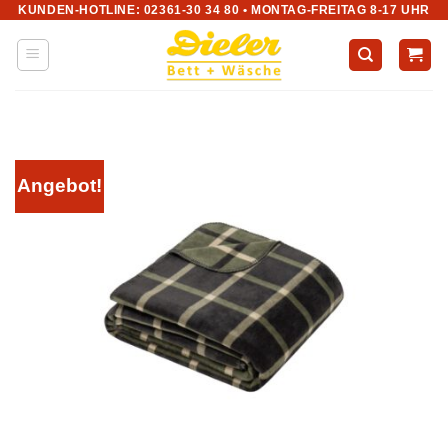
KUNDEN-HOTLINE: 02361-30 34 80 • MONTAG-FREITAG 8-17 UHR
Zum
Inhalt
springen
Angebot!