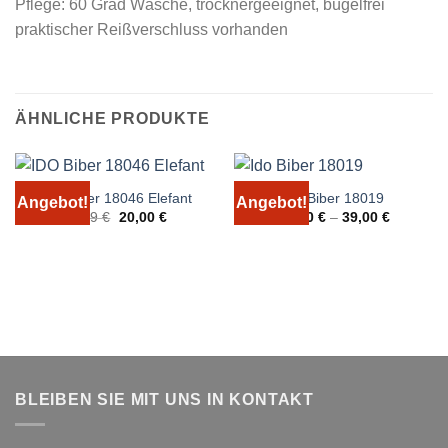
Pflege: 60 Grad Wäsche, trocknergeeignet, bügelfrei
praktischer Reißverschluss vorhanden
ÄHNLICHE PRODUKTE
IDO Biber 18046 Elefant
Ido Biber 18019
Angebot!
Angebot!
Ursprünglicher
Aktueller
24,99
€
20,00
€
29,00
€
–
39,00
€
Preis
Preis
war:
ist:
24,99 €
20,00 €.
BLEIBEN SIE MIT UNS IN KONTAKT