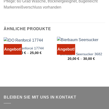
Pflege: 60 Grad Wäsche, trocknergeeignet, bügelleicht
Markenreißverschluss vorhanden
ÄHNLICHE PRODUKTE
IDO Renforcé 17744
Angebot!
Angebot!
15,00
€
–
25,00
€
Bierbaum Seersucker 3682
20,00
€
–
30,00
€
BLEIBEN SIE MIT UNS IN KONTAKT