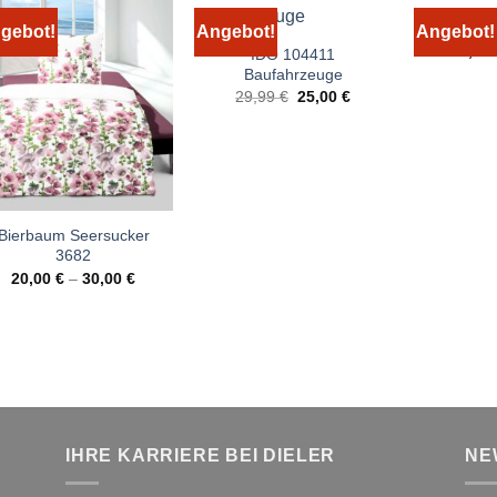
Bierbau
gebot!
Angebot!
Angebot!
25,00
IDO 104411
Baufahrzeuge
Ursprünglicher
Aktueller
29,99
€
25,00
€
Preis
Preis
war:
ist:
29,99 €
25,00 €.
Bierbaum Seersucker
3682
20,00
€
–
30,00
€
IHRE KARRIERE BEI DIELER
NE