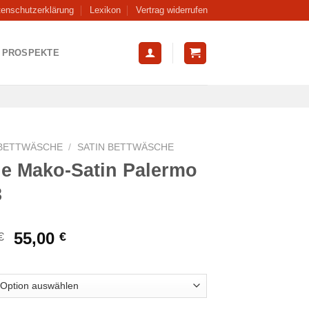
tenschutzerklärung
Lexikon
Vertrag widerrufen
PROSPEKTE
BETTWÄSCHE
/
SATIN BETTWÄSCHE
ne Mako-Satin Palermo
3
Ursprünglicher
Aktueller
55,00
€
€
Preis
Preis
war:
ist:
79,95 €
55,00 €.