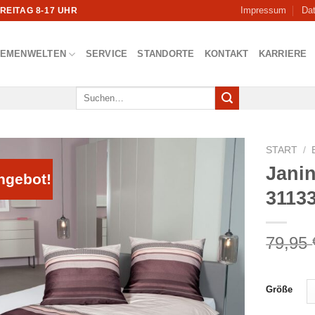
Impressum
Da
FREITAG 8-17 UHR
HEMENWELTEN
SERVICE
STANDORTE
KONTAKT
KARRIERE
Suchen
nach:
START
/
Jani
ngebot!
3113
79,95
Größe