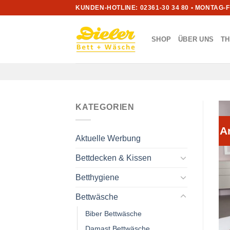
Zum
KUNDEN-HOTLINE: 02361-30 34 80 • MONTAG-
Inhalt
springen
SHOP
ÜBER UNS
T
KATEGORIEN
A
Aktuelle Werbung
Bettdecken & Kissen
Betthygiene
Bettwäsche
Biber Bettwäsche
Damast Bettwäsche