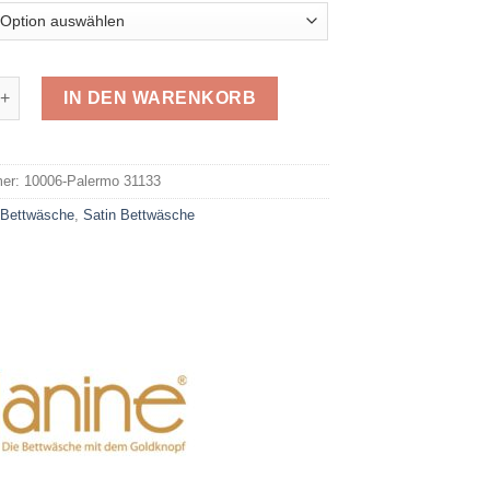
ko-Satin Palermo 31133 Menge
IN DEN WARENKORB
e:
mer:
10006-Palermo 31133
:
Bettwäsche
,
Satin Bettwäsche