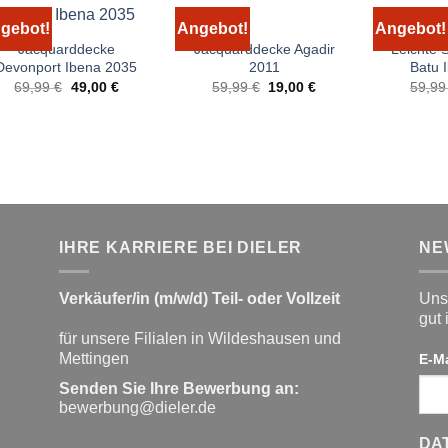
gebot!
Angebot!
Angebot!
Jacquarddecke
Jacquarddecke Agadir
Leichte
Devonport Ibena 2035
2011
Batu 
Ursprünglicher
Aktueller
Ursprünglicher
Aktueller
69,99
€
49,00
€
59,99
€
19,00
€
59,9
Preis
Preis
Preis
Preis
war:
ist:
war:
ist:
69,99 €
49,00 €.
59,99 €
19,00 €.
IHRE KARRIERE BEI DIELER
NE
Verkäufer/in (m/w/d) Teil- oder Vollzeit
Unse
gut 
für unsere Filialen in Wildeshausen und
Mettingen
E-M
Senden Sie Ihre Bewerbung an:
bewerbung@dieler.de
DA