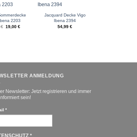
Angebot!
 Sommerdecke
Jacquard Decke Vigo
Ibena Baumwoll
Ibena 2203
Ibena 2394
Salerno GO
Ursprünglicher
Aktueller
Urspr
9
€
19,00
€
54,99
€
69,99
€
29,0
Preis
Preis
Preis
war:
ist:
war:
59,99 €
19,00 €.
69,99
WSLETTER ANMELDUNG
r Newsletter: Jetzt registrieren und immer
informiert sein!
ail
*
TENSCHUTZ
*