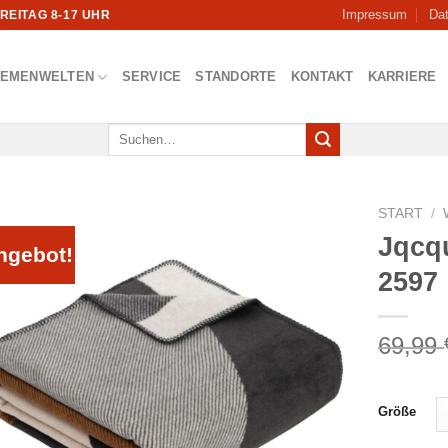
Impressum
Da
FREITAG 8-17 UHR
HEMENWELTEN
SERVICE
STANDORTE
KONTAKT
KARRIERE
Suchen
nach:
START
/
Jqcq
ngebot!
2597
69,99
Größe