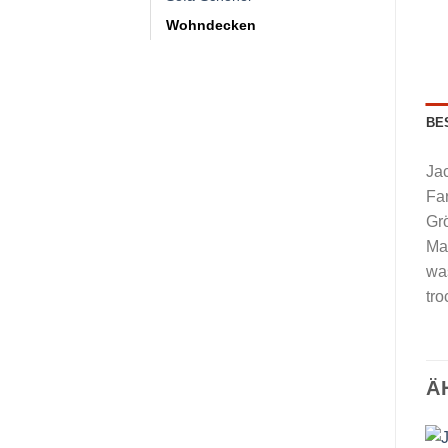
Wohndecken
BE
Ja
Far
Gr
Ma
wa
tro
Ä