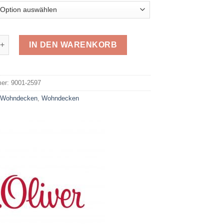
ecke s.Oliver 2597 Menge
IN DEN WARENKORB
e:
mer:
9001-2597
:
Wohndecken
,
Wohndecken