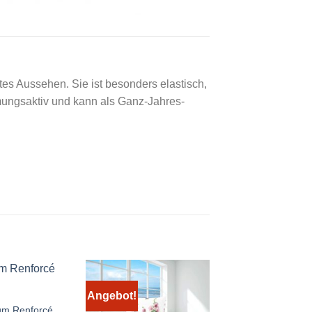
es Aussehen. Sie ist besonders elastisch,
ungsaktiv und kann als Ganz-Jahres-
IDO Biber 17
Angebot!
Angebot!
Urspr
59,99
€
39,0
um Renforcé