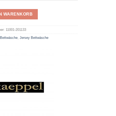
EN WARENKORB
e:
mer:
11001-201133
:
Bettwäsche
,
Jersey Bettwäsche