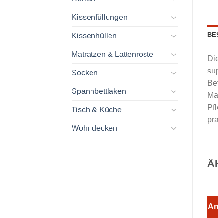
Kissenfüllungen
BE
Kissenhüllen
Matratzen & Lattenroste
Die
su
Socken
Be
Spannbettlaken
Ma
Pfl
Tisch & Küche
pr
Wohndecken
Ä
An