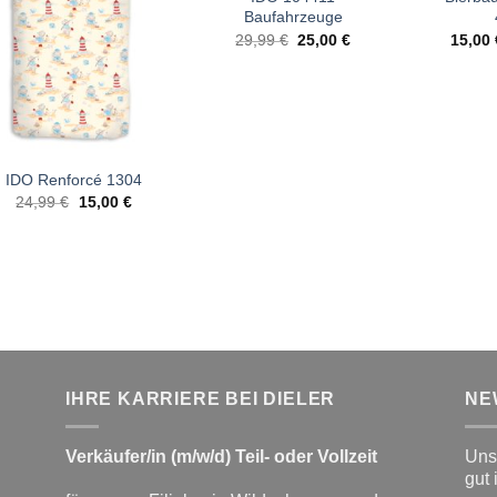
Baufahrzeuge
Ursprünglicher
Aktueller
29,99
€
25,00
€
15,00
Preis
Preis
war:
ist:
29,99 €
25,00 €.
IDO Renforcé 1304
Ursprünglicher
Aktueller
24,99
€
15,00
€
Preis
Preis
war:
ist:
24,99 €
15,00 €.
IHRE KARRIERE BEI DIELER
NE
Verkäufer/in (m/w/d) Teil- oder Vollzeit
Unse
gut 