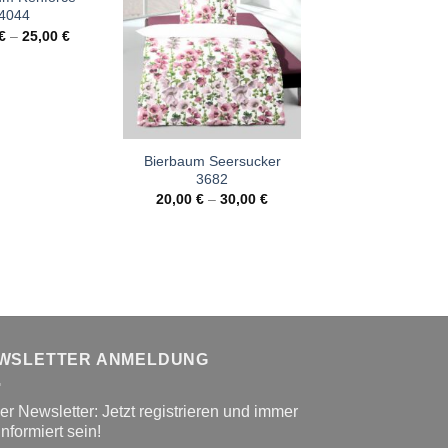
Preis
4044
war:
59,99
€
–
25,00
€
Bierbaum Seersucker
3682
20,00
€
–
30,00
€
WSLETTER ANMELDUNG
r Newsletter: Jetzt registrieren und immer
informiert sein!