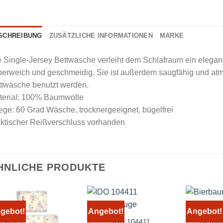
SCHREIBUNG
ZUSÄTZLICHE INFORMATIONEN
MARKE
 Single-Jersey Bettwäsche verleiht dem Schlafraum ein elegant
perweich und geschmeidig. Sie ist außerdem saugfähig und atm
ttwäsche benutzt werden.
terial: 100% Baumwolle
ege: 60 Grad Wäsche, trocknergeeignet, bügelfrei
aktischer Reißverschluss vorhanden
HNLICHE PRODUKTE
gebot!
Angebot!
Angebot!
IDO 104411
Bierba