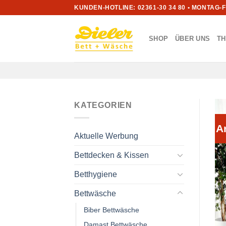
Zum
KUNDEN-HOTLINE: 02361-30 34 80 • MONTAG-
Inhalt
springen
SHOP
ÜBER UNS
T
KATEGORIEN
A
Aktuelle Werbung
Bettdecken & Kissen
Betthygiene
Bettwäsche
Biber Bettwäsche
Damast Bettwäsche