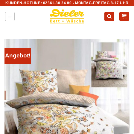
KUNDEN-HOTLINE: 02361-30 34 80 • MONTAG-FREITAG 8-17 UHR
Zum
Inhalt
springen
Angebot!