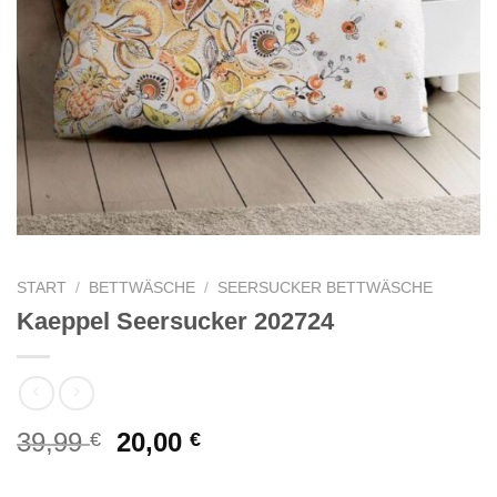
START
/
BETTWÄSCHE
/
SEERSUCKER BETTWÄSCHE
Kaeppel Seersucker 202724
Ursprünglicher
Aktueller
39,99
20,00
€
€
Preis
Preis
war:
ist: