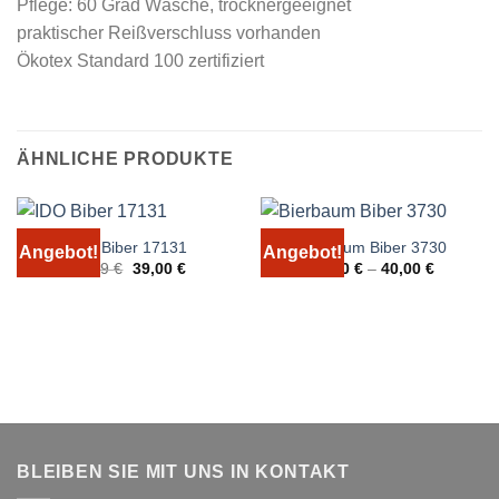
Pflege: 60 Grad Wäsche, trocknergeeignet
praktischer Reißverschluss vorhanden
Ökotex Standard 100 zertifiziert
ÄHNLICHE PRODUKTE
IDO Biber 17131
Bierbaum Biber 3730
Angebot!
Angebot!
Ursprünglicher
Aktueller
59,99
€
39,00
€
25,00
€
–
40,00
€
Preis
Preis
war:
ist:
59,99 €
39,00 €.
BLEIBEN SIE MIT UNS IN KONTAKT