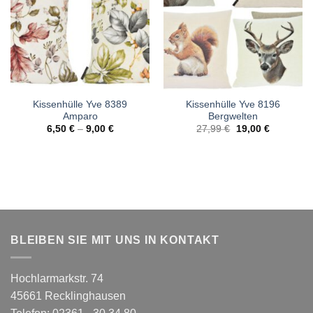
Kissenhülle Yve 8389
Kissenhülle Yve 8196
Amparo
Bergwelten
Ursprünglicher
Aktueller
6,50
€
–
9,00
€
27,99
€
19,00
€
Preis
Preis
war:
ist:
27,99 €
19,00 €.
BLEIBEN SIE MIT UNS IN KONTAKT
Hochlarmarkstr. 74
45661 Recklinghausen